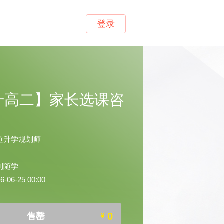
登录
升高二】家长选课咨
道升学规划师
到随学
06-25 00:00
0
售罄
¥