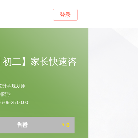
登录
升初二】家长快速咨
道升学规划师
到随学
06-25 00:00
0
售罄
¥