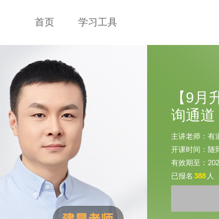
首页
学习工具
【9月
询通道
主讲老师：有
开课时间：随
有效期至：2026-
已报名
388
人