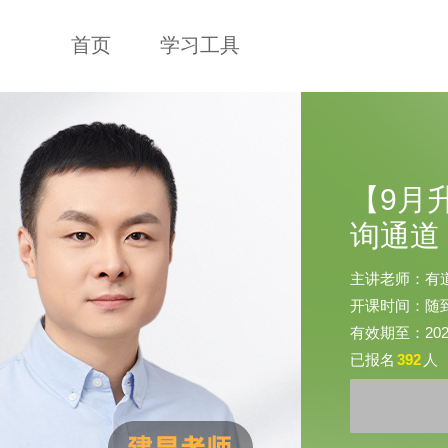
首页
学习工具
【9月
询通道
主讲老师：有
开课时间：随
有效期至：2026-
已报名
392
人