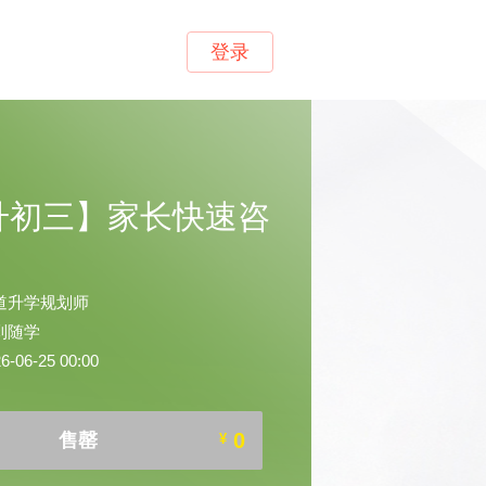
登录
升初三】家长快速咨
道升学规划师
到随学
06-25 00:00
0
售罄
¥