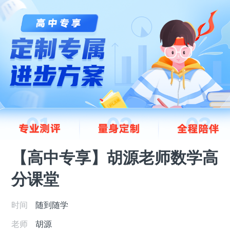
【高中专享】胡源老师数学高
分课堂
时间
随到随学
老师
胡源