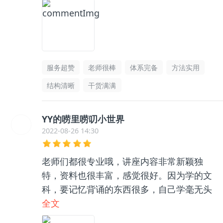
服务超赞
老师很棒
体系完备
方法实用
结构清晰
干货满满
YY的唠里唠叨小世界
2022-08-26 14:30
老师们都很专业哦，讲座内容非常新颖独
特，资料也很丰富，感觉很好。因为学的文
科，要记忆背诵的东西很多，自己学毫无头
绪，和咨询老师聊了之后收获很大，逻辑框
全文
架清晰了很多，总之很推荐👍🏻