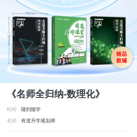
《名师全归纳-数理化》
时间
随到随学
老师
有道升学规划师