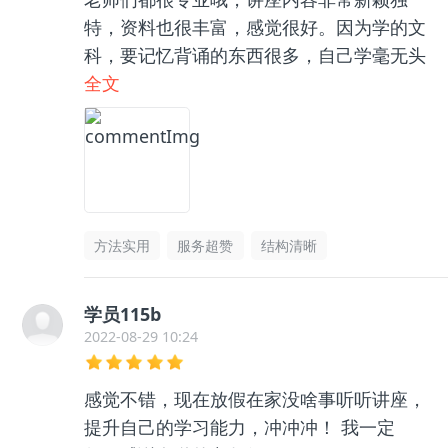
特，资料也很丰富，感觉很好。因为学的文
科，要记忆背诵的东西很多，自己学毫无头
绪，和咨询老师聊了之后收获很大，逻辑框
全文
架清晰了很多，总之很推荐👍🏻
方法实用
服务超赞
结构清晰
学员115b
2022-08-29 10:24
感觉不错，现在放假在家没啥事听听讲座，
提升自己的学习能力，冲冲冲！ 我一定