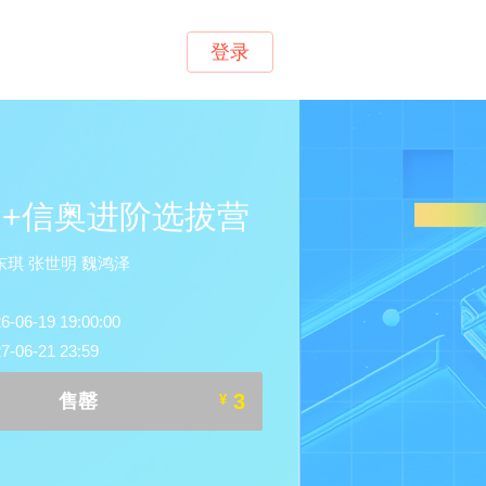
登录
++信奥进阶选拔营
琪 张世明 魏鸿泽
6-19 19:00:00
06-21 23:59
3
售罄
¥