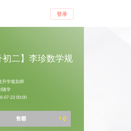
登录
升初二】李珍数学规
道升学规划师
到随学
07-23 00:00
0
售罄
¥