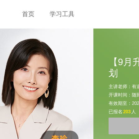
首页
学习工具
【9月
划
主讲老师：有
开课时间：随
有效期至：2026-
已报名
203
人