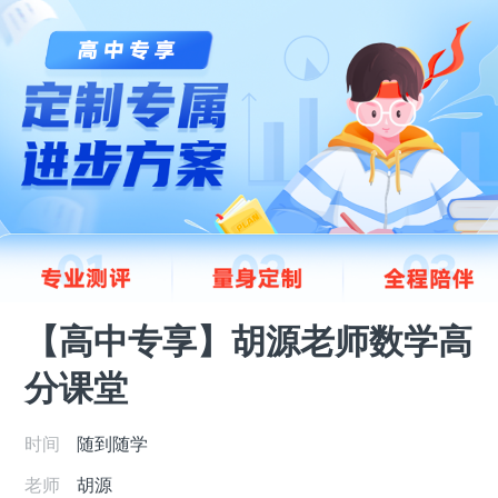
【高中专享】胡源老师数学高
分课堂
时间
随到随学
老师
胡源