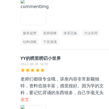
服务超赞
老师很棒
体系完备
方法实用
结构清晰
干货满满
YY的唠里唠叨小世界
2022-08-26 14:30
老师们都很专业哦，讲座内容非常新颖独
特，资料也很丰富，感觉很好。因为学的文
科，要记忆背诵的东西很多，自己学毫无头
绪，和咨询老师聊了之后收获很大，逻辑框
全文
架清晰了很多，总之很推荐👍🏻