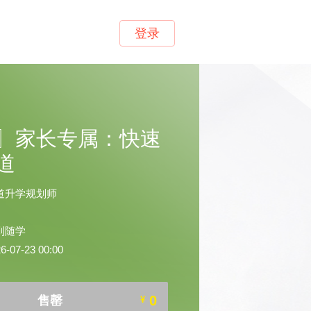
登录
〗家长专属：快速
道
道升学规划师
到随学
07-23 00:00
0
售罄
¥