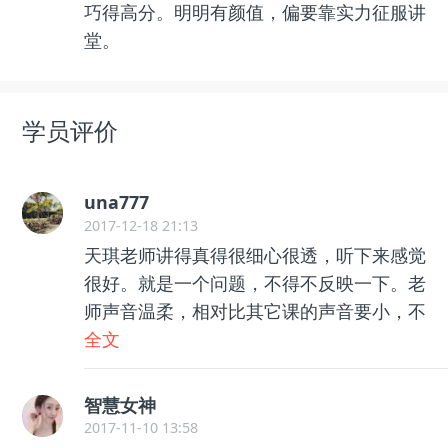
巧得高分。明明有颜值，偏要靠实力征服讲
堂。
学员评价
una777
2017-12-18 21:13
天琪老师讲得真得很细心很透，听下来感觉
很好。就是一个问题，不得不反映一下。老
师声音温柔，相对比其它课的声音要小，不
得不把音响开到最大，并且要戴上耳机才听
全文
得清楚。但是，老师家的狗，经常会在课间
突然大叫（我家也是养狗的），几次都觉得
智慧女神
耳膜要被震破了。。。。
2017-11-10 13:58