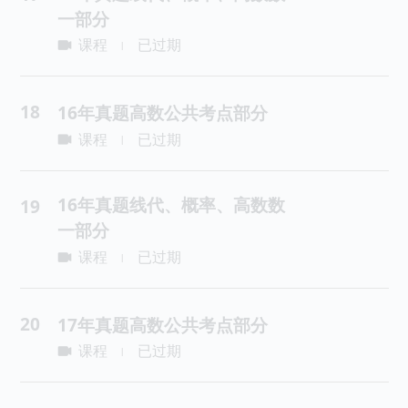
一部分
课程
已过期
|
18
16年真题高数公共考点部分
课程
已过期
|
16年真题线代、概率、高数数
19
一部分
课程
已过期
|
20
17年真题高数公共考点部分
课程
已过期
|