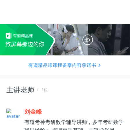
主讲老师
1位
刘金峰
有道考神考研数学辅导讲师，多年考研数学