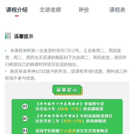
课程介绍
主讲老师
评价
课程表
温馨提示
本课程资料第一次发货时间为7月12号。之后每周二、周四发
货，周二、周四当天买课的顺延到下次的周二、周四发货，请同学
们根据自己的购课时间填写合适的地址。
购买有道考神425过级卡的学员，该课程享9折优惠。两科或三科
联报不参与优惠。