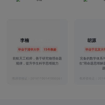
李楠
胡源
高中物理主讲
高
毕业于清华大学
15年教龄
毕业于北京大
前航天工程师，善于研究物理命题
完备的数学体系
规律，提升学生科学思维能力
生“用命题思维解
题
教师资格证：20181100141000361
教师资格证：20191