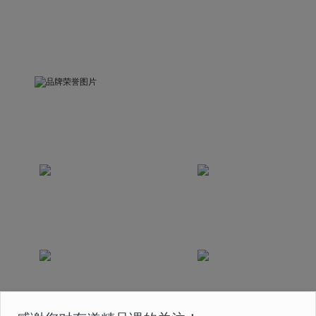
品牌荣誉
被中国关心下一代工作委员会评为“精品示范课”
荣获互联网教育科技发展奖
荣获中国2020最佳
2020年度最佳创新奖
版权实践奖
课程曾获得国家首批在线
荣获2020年度人民网
教育 5A 级认证
“人民之选匠心产品奖”