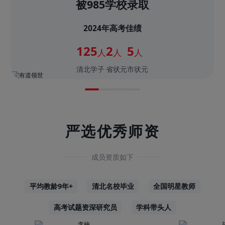
被985学校录取
2024年高考佳绩
125
2
5
人
人
人
清北学子
省状元
市状元
严选优秀师资
成员资质如下
平均教龄9年+
清北名校毕业
全国明星教师
高考试题资深研究员
学科带头人