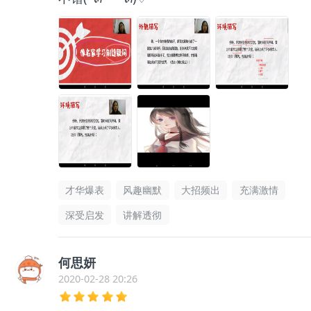
才华爆表
风趣幽默
大招频出
充满激情
深受启发
讲解透彻
何思妍
2020-02-28 20:26