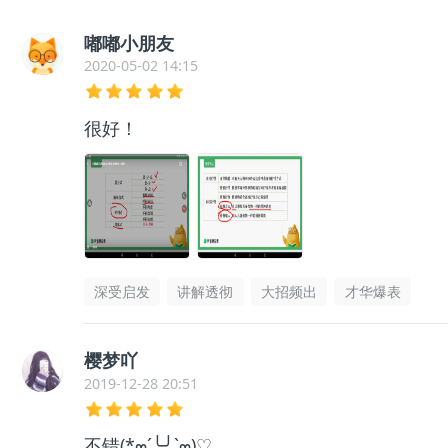
嘟嘟小朋友
2020-05-02 14:15
很好！
深受启发
讲解透彻
大招频出
才华爆表
樱梦吖
2019-12-28 20:51
不错(*๓´╰╯`๓)♡