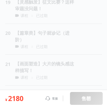
【灵感触发】征文比赛？这样
19
审题没问题！
课程
已过期
|
【篇章类】句子就诊记（进
20
阶）
课程
已过期
|
【画面塑造】大片的镜头感这
21
样描写！
课程
已过期
|
【篇章类】一眼看穿记叙文的
22
2180
售罄
客服
¥
写作顺序（进阶）