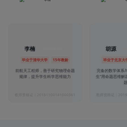
李楠
胡源
高中物理主讲
高
毕业于清华大学
15年教龄
毕业于北京大
前航天工程师，善于研究物理命题
完备的数学体系
规律，提升学生科学思维能力
生“用命题思维解
题
教师资格证：20181100141000361
教师资格证：20191