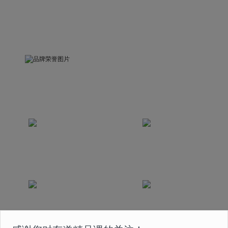
品牌荣誉
被中国关心下一代工作委员会评为“精品示范课”
荣获互联网教育科技发展奖
荣获中国2020最佳
2020年度最佳创新奖
版权实践奖
课程曾获得国家首批在线
荣获2020年度人民网
教育 5A 级认证
“人民之选匠心产品奖”