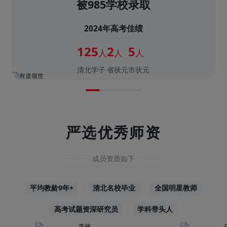
被985学校录取
2024年高考佳绩
125
2
5
人
人
人
清北学子
省状元
市状元
严选优秀师资
成员资质如下
平均教龄9年+
清北名校毕业
全国明星教师
高考试题资深研究员
学科带头人