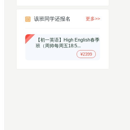
该班同学还报名
更多>>
【初一英语】High English春季
班（周帅每周五18:5...
¥2399