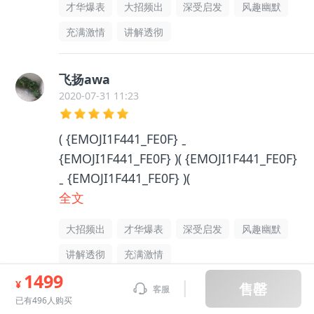
才华爆表
大招频出
深受启发
风趣幽默
充满激情
讲解透彻
飞扬awa
2020-07-31 11:23
( {EMOJI1F441_FE0F} ˍ
{EMOJI1F441_FE0F} )( {EMOJI1F441_FE0F}
ˍ {EMOJI1F441_FE0F} )(
{EMOJI1F441_FE0F} ˍ {EMOJI1F441_FE0F}
全文
)摸摸头哦哦⊙∀⊙！你哦哦
大招频出
才华爆表
深受启发
风趣幽默
6{EMOJI1F441_FE0F} ˍ
讲解透彻
充满激情
{EMOJI1F441_FE0F} )( {EMOJI1F441_FE0F}
ˍ {EMOJI1F441_FE0F} )摸摸头哦哦⊙∀⊙！
1499
¥
售罄
客服
你哦哦6{EMOJI1F441_FE0F} ˍ
已有496人购买
查看全部评价