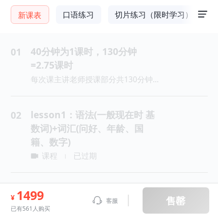
口语练习
切片练习（限时学习）
新课表
40分钟为1课时，130分钟
01
=2.75课时
每次课主讲老师授课部分共130分钟，40分钟为1课时，130分钟=2.75课时，主讲授课部分每讲40分钟休息10分钟。
lesson1：语法(一般现在时 基
02
数词)+词汇(问好、年龄、国
籍、数字)
课程
已过期
|
lesson2：语法(名词单复数 不
03
1499
¥
售罄
客服
定冠词)+词汇(日常生活用品)
已有561人购买