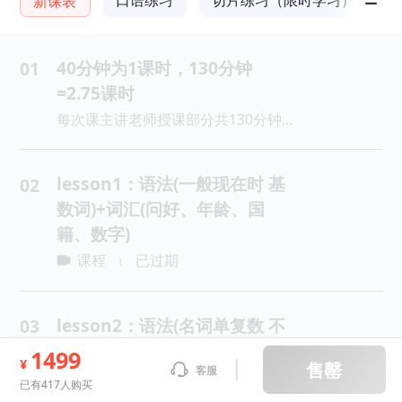
新课表
40分钟为1课时，130分钟
01
=2.75课时
每次课主讲老师授课部分共130分钟，40分钟为1课时，130分钟=2.75课时，主讲授课部分每讲40分钟休息10分钟。
lesson1：语法(一般现在时 基
02
数词)+词汇(问好、年龄、国
籍、数字)
课程
已过期
|
lesson2：语法(名词单复数 不
03
定冠词)+词汇(日常生活用品)
1499
¥
售罄
客服
课程
已过期
|
已有417人购买