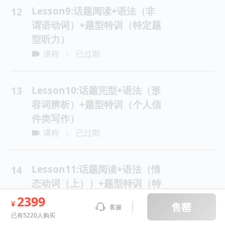
Lesson9:话题阅读+语法（非
12
谓语动词）+题型特训（特定题
型听力）
课程
已过期
|
Lesson10:话题完型+语法（形
13
容词辨析）+题型特训（个人信
件类写作）
课程
已过期
|
Lesson11:话题阅读+语法（情
14
态动词（上））+题型特训（特
定题型听力）
2399
¥
售罄
客服
课程
已过期
|
已有5220人购买