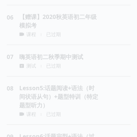
【赠课】2020秋英语初二年级
06
模拟考
课程
已过期
|
07
嗨英语初二秋季期中测试
测试
已过期
|
Lesson5:话题阅读+语法（时
08
间状语从句）+题型特训（特定
题型听力）
课程
已过期
|
Lesson6:话题完型+语法（过
09