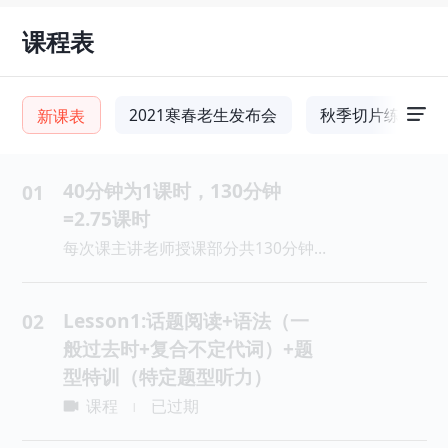
课程表
2021寒春老生发布会
秋季切片练习
新课表
40分钟为1课时，130分钟
01
=2.75课时
每次课主讲老师授课部分共130分钟，40分钟为1课时，130分钟=2.75课时，主讲授课部分每讲40分钟休息10分钟。
Lesson1:话题阅读+语法（一
02
般过去时+复合不定代词）+题
型特训（特定题型听力）
课程
已过期
|