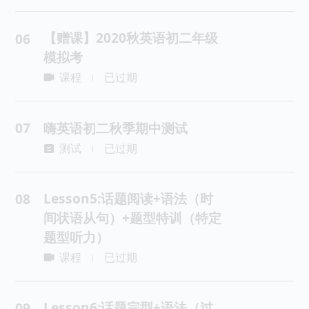
【赠课】2020秋英语初二年级
06
模拟考
课程
已过期
|
07
嗨英语初二秋季期中测试
测试
已过期
|
Lesson5:话题阅读+语法（时
08
间状语从句）+题型特训（特定
题型听力）
课程
已过期
|
Lesson6:话题完型+语法（过
09