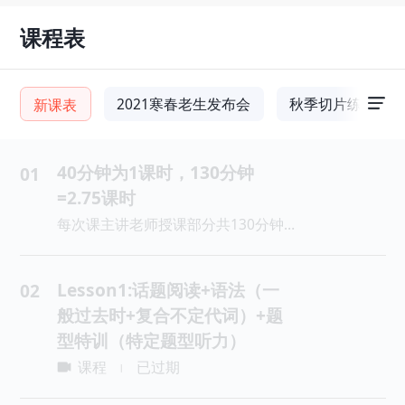
课程表
2021寒春老生发布会
秋季切片练习
新课表
40分钟为1课时，130分钟
01
=2.75课时
每次课主讲老师授课部分共130分钟，40分钟为1课时，130分钟=2.75课时，主讲授课部分每讲40分钟休息10分钟。
Lesson1:话题阅读+语法（一
02
般过去时+复合不定代词）+题
型特训（特定题型听力）
课程
已过期
|