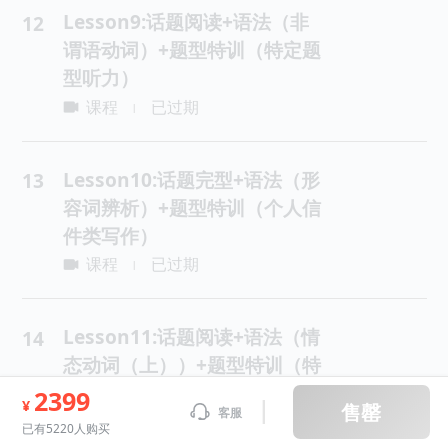
Lesson9:话题阅读+语法（非
12
谓语动词）+题型特训（特定题
型听力）
课程
已过期
|
Lesson10:话题完型+语法（形
13
容词辨析）+题型特训（个人信
件类写作）
课程
已过期
|
Lesson11:话题阅读+语法（情
14
态动词（上））+题型特训（特
定题型听力）
2399
¥
售罄
客服
课程
已过期
|
已有5220人购买