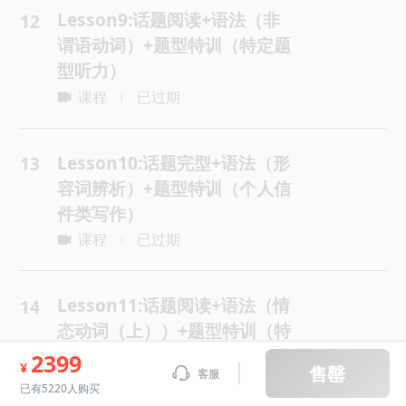
Lesson9:话题阅读+语法（非
12
谓语动词）+题型特训（特定题
型听力）
课程
已过期
|
Lesson10:话题完型+语法（形
13
容词辨析）+题型特训（个人信
件类写作）
课程
已过期
|
Lesson11:话题阅读+语法（情
14
态动词（上））+题型特训（特
定题型听力）
2399
¥
售罄
客服
课程
已过期
|
已有5220人购买