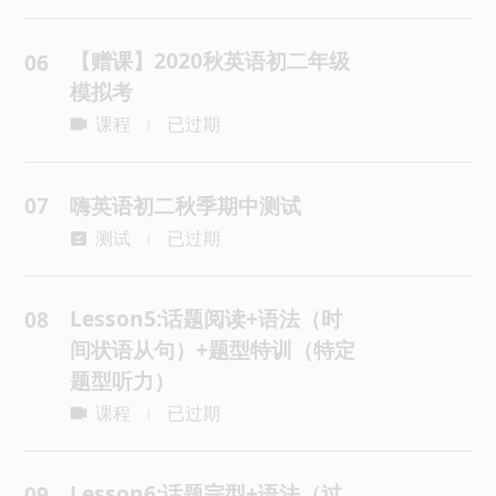
【赠课】2020秋英语初二年级
06
模拟考
课程
已过期
|
07
嗨英语初二秋季期中测试
测试
已过期
|
Lesson5:话题阅读+语法（时
08
间状语从句）+题型特训（特定
题型听力）
课程
已过期
|
Lesson6:话题完型+语法（过
09