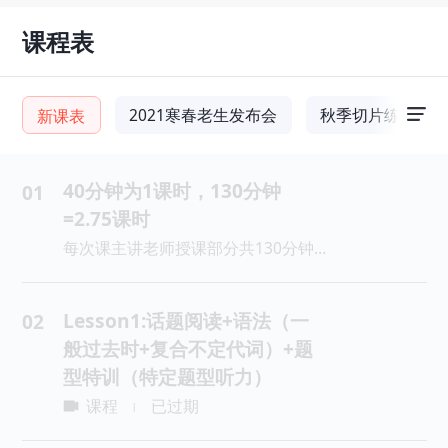
课程表
2021寒春老生发布会
秋季切片练习
新课表
40分钟为1课时，130分钟
01
=2.75课时
每次课主讲老师授课部分共130分钟，40分钟为1课时，130分钟=2.75课时，主讲授课部分每讲40分钟休息10分钟。
Lesson1:话题阅读+语法（一
02
般过去时+复合不定代词）+题
型特训（特定题型听力）
课程
已过期
|