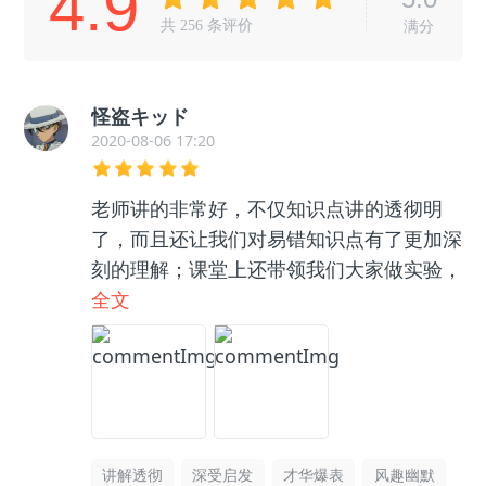
4.9
共
256
条评价
满分
怪盗キッド
2020-08-06 17:20
老师讲的非常好，不仅知识点讲的透彻明
了，而且还让我们对易错知识点有了更加深
刻的理解；课堂上还带领我们大家做实验，
让我们对物理现象更加具体了解，激发我们
全文
的学习兴趣。Very good ~Perfect~👍🏻👍🏻
👍🏻
讲解透彻
深受启发
才华爆表
风趣幽默