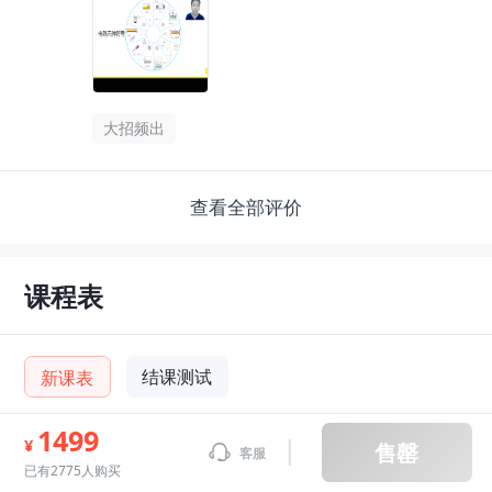
大招频出
查看全部评价
课程表
结课测试
新课表
1499
¥
售罄
客服
主讲老师授课部分每讲40分钟
01
已有2775人购买
休息10分钟。