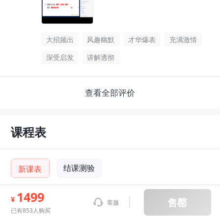
大招频出
风趣幽默
才华爆表
充满激情
深受启发
讲解透彻
查看全部评价
课程表
结课测验
新课表
1499
¥
售罄
客服
01
温度计的使用
已有853人购买