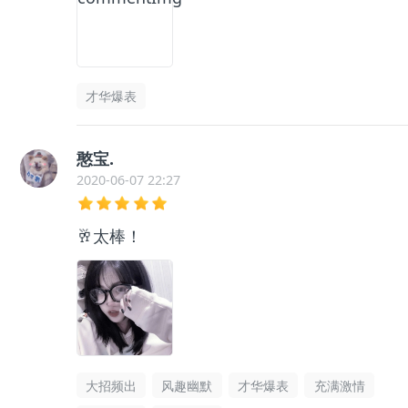
才华爆表
憨宝.
2020-06-07 22:27
🥂太棒！
大招频出
风趣幽默
才华爆表
充满激情