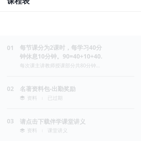
课程表
每节课分为2课时，每学习40分
01
钟休息10分钟。90=40+10+40.
每次课主讲教师授课部分共80分钟，40分钟＝1课时，80分钟=2课时。
02
名著资料包-出勤奖励
资料
已过期
|
03
请点击下载伴学课堂讲义
资料
课堂讲义
|