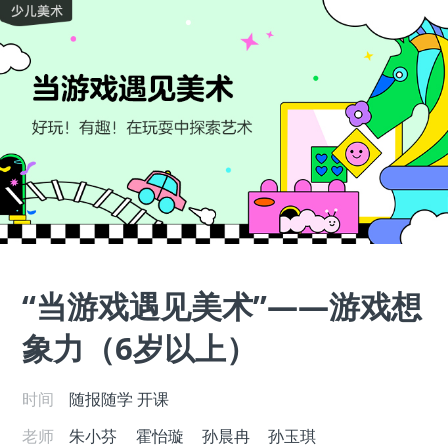
“当游戏遇见美术”——游戏想
象力（6岁以上）
时间
随报随学
开课
老师
朱小芬
霍怡璇
孙晨冉
孙玉琪