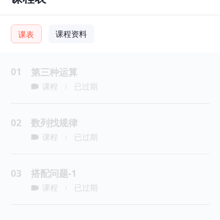
课程资料
课表
01
第三种运算
课程
已过期
|
02
数列找规律
课程
已过期
|
03
搭配问题-1
课程
已过期
|