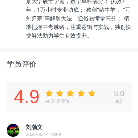
京大学硕士学霸，数学单科满分； 执教7
年，1万小时专业功底； 独创“猪牛羊”、“万
剑归宗”等解题大法，通俗易懂拿高分； 精
准把握中考脉络，注重逻辑与实战，独创快
捷解法助力学生有效提升。
学员评价
4.9
5.0
共
30
条评价
满分
刘瀚文
2020-06-14 19:09