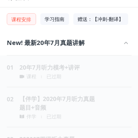
学习指南
赠送：【冲刺-翻译】
课程安排
New! 最新20年7月真题讲解
01
20年7月听力模考+讲评
课程
已过期
|
【伴学】2020年7月听力真题
02
题目+音频
伴学
已过期
|