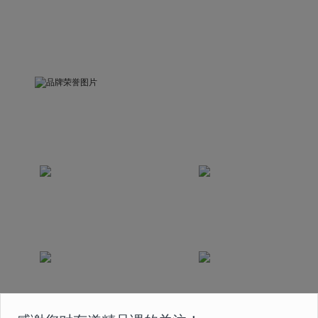
品牌荣誉
被中国关心下一代工作委员会评为“精品示范课”
荣获互联网教育科技发展奖
荣获中国2020最佳
2020年度最佳创新奖
版权实践奖
课程曾获得国家首批在线
荣获2020年度人民网
教育 5A 级认证
“人民之选匠心产品奖”