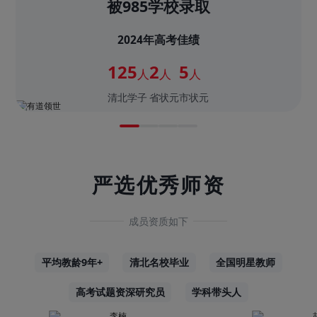
被985学校录取
2024年高考佳绩
125
2
5
人
人
人
清北学子
省状元
市状元
严选优秀师资
成员资质如下
平均教龄9年+
清北名校毕业
全国明星教师
高考试题资深研究员
学科带头人