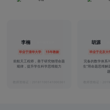
李楠
胡源
高中物理主讲
高
毕业于清华大学
15年教龄
毕业于北京大
前航天工程师，善于研究物理命题
完备的数学体系
规律，提升学生科学思维能力
生“用命题思维解
题
教师资格证：20181100141000361
教师资格证：20191