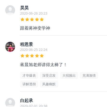
昊昊
2020-06-26 20:23
跟着蒋神变学神
程恩景
2020-06-25 22:24
蒋晨旭老师讲得太棒了！
才华爆表
深受启发
大招频出
充满激情
讲解透彻
风趣幽默
白起承
2020-07-01 20:38