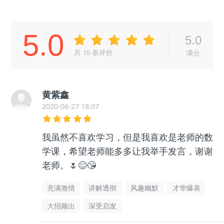
5.0
5.0
共
16
条评价
满分
黄紫鑫
2020-06-27 18:07
我虽然不喜欢学习，但是我喜欢是老师的数
学课，希望老师能多多让我举手发言，谢谢
老师。🌷😊😘
充满激情
讲解透彻
风趣幽默
才华爆表
大招频出
深受启发