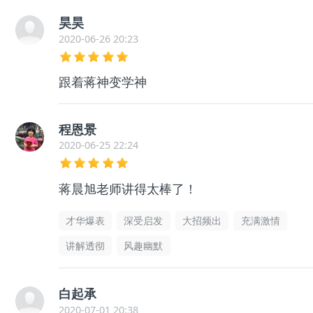
昊昊
2020-06-26 20:23
跟着蒋神变学神
程恩景
2020-06-25 22:24
蒋晨旭老师讲得太棒了！
才华爆表
深受启发
大招频出
充满激情
讲解透彻
风趣幽默
白起承
2020-07-01 20:38