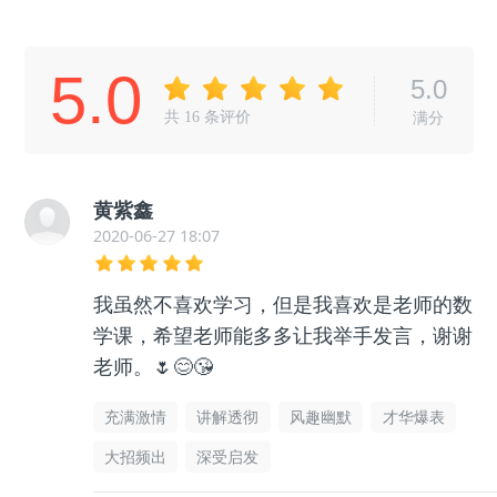
5.0
5.0
共
16
条评价
满分
黄紫鑫
2020-06-27 18:07
我虽然不喜欢学习，但是我喜欢是老师的数
学课，希望老师能多多让我举手发言，谢谢
老师。🌷😊😘
充满激情
讲解透彻
风趣幽默
才华爆表
大招频出
深受启发