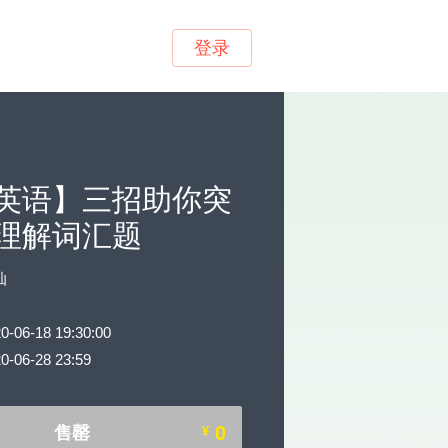
登录
英语】三招助你突
理解词汇题
灿
6-18 19:30:00
06-28 23:59
0
售罄
¥