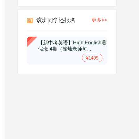
该班同学还报名
更多>>
【新中考英语】High English暑
假班·4期（陈灿老师每...
¥1499