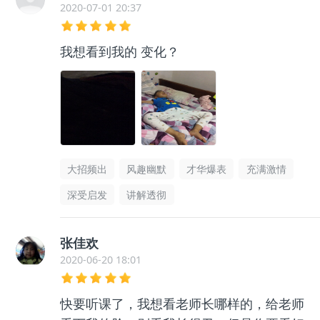
2020-07-01 20:37
我想看到我的 变化？
大招频出
风趣幽默
才华爆表
充满激情
深受启发
讲解透彻
张佳欢
2020-06-20 18:01
快要听课了，我想看老师长哪样的，给老师