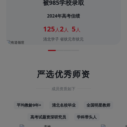
被985学校录取
2024年高考佳绩
125
2
5
人
人
人
清北学子
省状元
市状元
严选优秀师资
成员资质如下
平均教龄9年+
清北名校毕业
全国明星教师
高考试题资深研究员
学科带头人