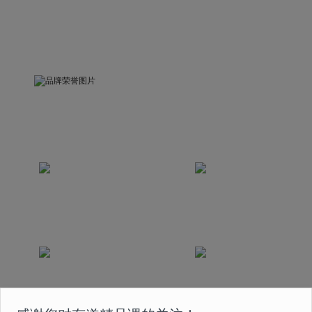
品牌荣誉
被中国关心下一代工作委员会评为“精品示范课”
荣获互联网教育科技发展奖
荣获中国2020最佳
2020年度最佳创新奖
版权实践奖
课程曾获得国家首批在线
荣获2020年度人民网
教育 5A 级认证
“人民之选匠心产品奖”