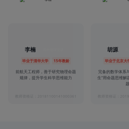
李楠
胡源
高中物理主讲
高
毕业于清华大学
15年教龄
毕业于北京大
前航天工程师，善于研究物理命题
完备的数学体系
规律，提升学生科学思维能力
生“用命题思维解
题
教师资格证：20181100141000361
教师资格证：20191