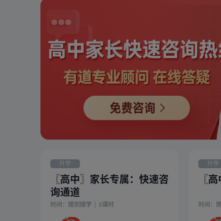
升学
升学
〖高中〗家长专属：快速咨
〖高
询通道
时间：
随到随学
|
8
课时
时间：