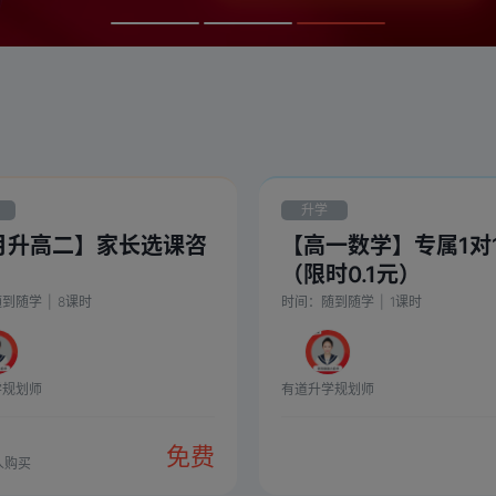
升学
月升高二】家长选课咨
【高一数学】专属1对
（限时0.1元）
随到随学
|
8
课时
时间：
随到随学
|
1
课时
学规划师
有道升学规划师
免费
人购买