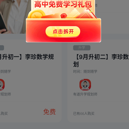
有道升学规划师
已有
349
人购买
升学
月升初一】李珍数学规
【9月升初二】李珍
划
随到随学
时间：
随到随学
学规划师
有道升学规划师
免费
人购买
已有
66
人购买