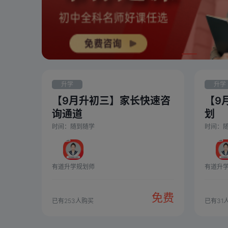
升学
升学
【9月升初三】家长快速咨
【9
询通道
划
时间：
随到随学
时间：
有道升学规划师
有道升
免费
已有
253
人购买
已有
31