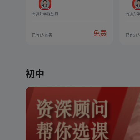
有道升学规划师
有道升
免费
已有
1
人购买
已有
21
初中