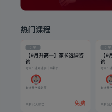
热门课程
升学
升学
【9月升高一】家长选课咨
【9
询
询
时间：
随到随学
|
8
课时
时间：
有道升学规划师
有道升
免费
已有
40
人购买
已有
25