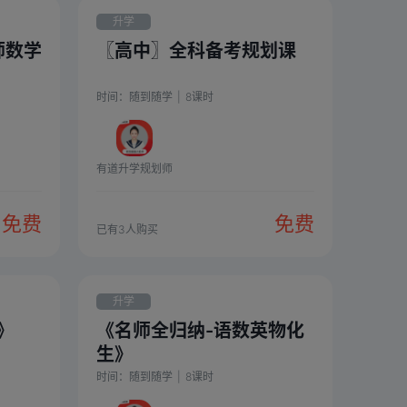
升学
师数学
〖高中〗全科备考规划课
时间：
随到随学
|
8
课时
有道升学规划师
免费
免费
已有
3
人购买
升学
》
《名师全归纳-语数英物化
生》
时间：
随到随学
|
8
课时