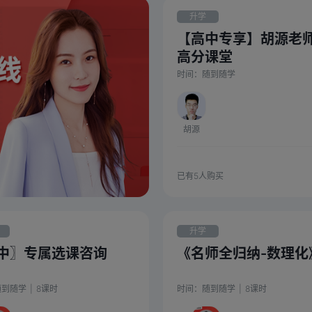
升学
【高中专享】胡源老
高分课堂
时间：
随到随学
胡源
已有
5
人购买
升学
中〗专属选课咨询
《名师全归纳-数理化
随到随学
|
8
课时
时间：
随到随学
|
8
课时