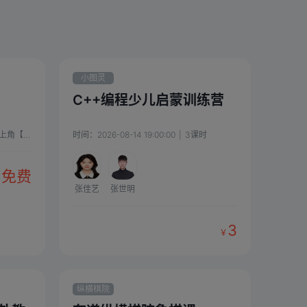
小图灵
C++编程少儿启蒙训练营
加老师学习
时间：
2026-08-14 19:00:00
|
4
课时
|
3
课时
免费
张佳艺
张世明
3
￥
纵横棋院