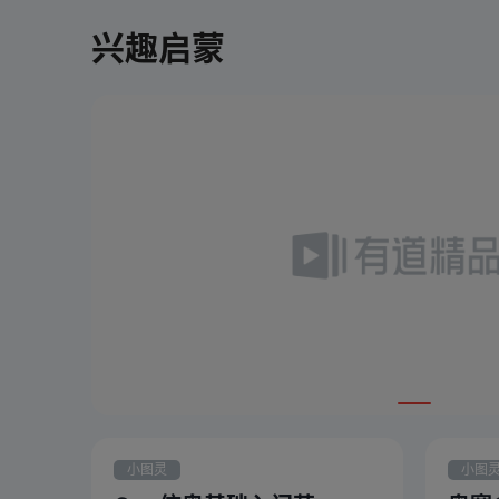
兴趣启蒙
小图灵
小图