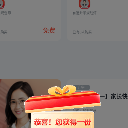
学规划师
有道升学规划师
免费
人购买
已有
0
人购买
升学
【9月升初一】家长
询通道
时间：
随到随学