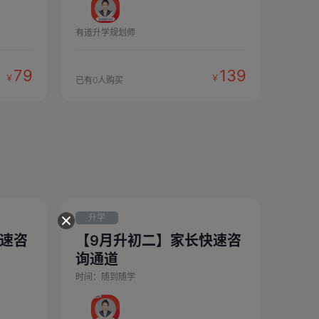
有道升学规划师
79
139
￥
￥
已有
0
人购买
升学
快速咨
【9月升初二】家长快速咨
询通道
时间：
随到随学