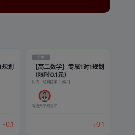
升学
1规划
【高二数学】专属1对1规划
（限时0.1元）
时间：
随到随学
|
1
课时
有道升学规划师
0.1
0.1
￥
￥