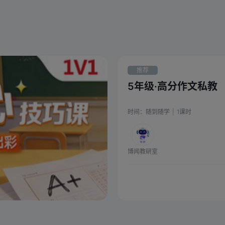
推荐
5年级·高分作文私教
时间：
随到随学
|
1
课时
博闻教研室