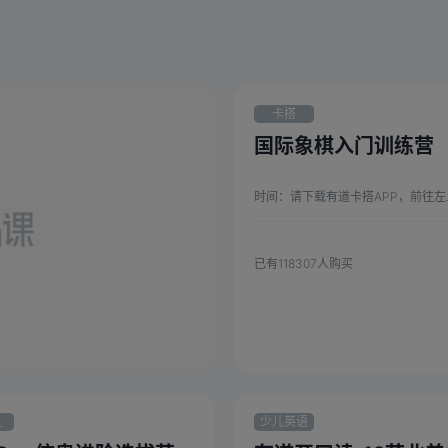
卡搭
STEAM
国际象棋入门训练营
时间：
请下载有道卡搭APP，前往左上角【订单】添
已有
118307
人购买
灵
少儿英语