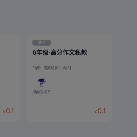
推荐
6年级·高分作文私教
时间：
随到随学
|
1
课时
博闻教研室
0.1
0.1
￥
￥