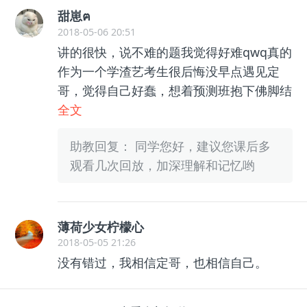
甜崽ฅ
2018-05-06 20:51
讲的很快，说不难的题我觉得好难qwq真的
作为一个学渣艺考生很后悔没早点遇见定
哥，觉得自己好蠢，想着预测班抱下佛脚结
果还是不行.......学渣怎么拯救.....
全文
助教回复： 同学您好，建议您课后多
观看几次回放，加深理解和记忆哟
薄荷少女柠檬心
2018-05-05 21:26
没有错过，我相信定哥，也相信自己。