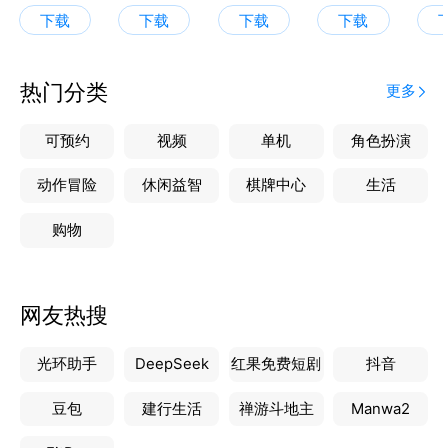
人气名师万猛、历史百万粉丝名师张志浩等全国优秀名
下载
下载
下载
下载
师领衔授课
【覆盖全国初高中知识体系】
热门分类
更多
1、1000+视频课程随到随学，30min讲透一个知识点
2、独创四星难度体系：基础→拔高→压轴渐进式提高
可预约
视频
单机
角色扮演
3、历经七轮打磨，课程均具备国家正规出版ISBN编码
4、解决初高中生学习程度不同和进度不同两大难题
动作冒险
休闲益智
棋牌中心
生活
购物
【AI智学 精准提效】
1、AI大模型+深度思考重构学习路径
2、深度学情诊断，定位关键薄弱板块
网友热搜
3、作文批改/拍照搜题/志愿填报等全场景覆盖
光环助手
DeepSeek
红果免费短剧
抖音
【全程伴学 家长安心】
1、五类学业规划师任选，70%以上为一本及以上学历
豆包
建行生活
禅游斗地主
Manwa2
2、「析学练测评」等九步教学服务法打造多维进阶体
系