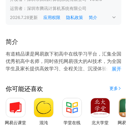
运营者：
深圳市腾讯计算机系统有限公司
2026.7.28
更新
应用权限
隐私政策
简介
简介
有道精品课是网易旗下初高中在线学习平台，汇集全国
优秀初高中名师，同时依托网易强大的AI技术，为全国
学生及家长提供高效学习、全程关注、沉浸体验的提升
展开
方案。
你可能还喜欢
更多
【汇集全国优秀初高中名师】
1、平均9年+高考教学经验，1%面试通过率严控师资
力量
2、清北毕业名师领衔授课，理科清北名师率达77%
3、汇集数学人气名师胡源、物理清华名师李楠、生物
网易云课堂
混沌
学堂在线
北大学堂
网易