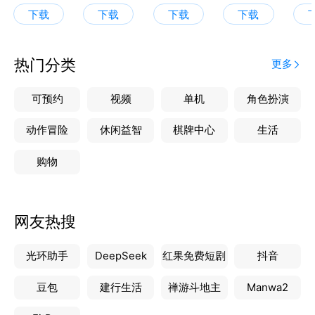
人气名师万猛、历史百万粉丝名师张志浩等全国优秀名
下载
下载
下载
下载
师领衔授课
【覆盖全国初高中知识体系】
热门分类
更多
1、1000+视频课程随到随学，30min讲透一个知识点
2、独创四星难度体系：基础→拔高→压轴渐进式提高
可预约
视频
单机
角色扮演
3、历经七轮打磨，课程均具备国家正规出版ISBN编码
4、解决初高中生学习程度不同和进度不同两大难题
动作冒险
休闲益智
棋牌中心
生活
购物
【AI智学 精准提效】
1、AI大模型+深度思考重构学习路径
2、深度学情诊断，定位关键薄弱板块
网友热搜
3、作文批改/拍照搜题/志愿填报等全场景覆盖
光环助手
DeepSeek
红果免费短剧
抖音
【全程伴学 家长安心】
1、五类学业规划师任选，70%以上为一本及以上学历
豆包
建行生活
禅游斗地主
Manwa2
2、「析学练测评」等九步教学服务法打造多维进阶体
系