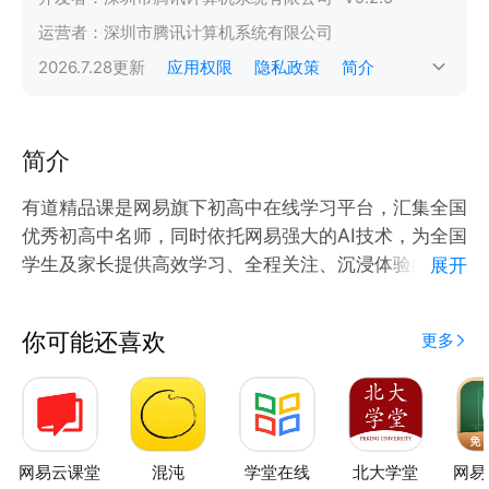
运营者：
深圳市腾讯计算机系统有限公司
2026.7.28
更新
应用权限
隐私政策
简介
简介
有道精品课是网易旗下初高中在线学习平台，汇集全国
优秀初高中名师，同时依托网易强大的AI技术，为全国
学生及家长提供高效学习、全程关注、沉浸体验的提升
展开
方案。
你可能还喜欢
更多
【汇集全国优秀初高中名师】
1、平均9年+高考教学经验，1%面试通过率严控师资
力量
2、清北毕业名师领衔授课，理科清北名师率达77%
3、汇集数学人气名师胡源、物理清华名师李楠、生物
网易云课堂
混沌
学堂在线
北大学堂
网易