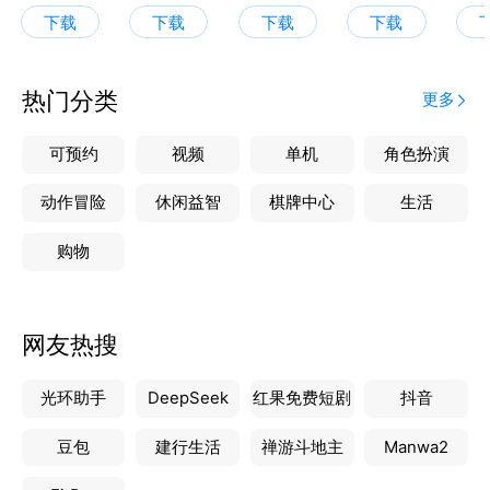
人气名师万猛、历史百万粉丝名师张志浩等全国优秀名
下载
下载
下载
下载
师领衔授课
【覆盖全国初高中知识体系】
热门分类
更多
1、1000+视频课程随到随学，30min讲透一个知识点
2、独创四星难度体系：基础→拔高→压轴渐进式提高
可预约
视频
单机
角色扮演
3、历经七轮打磨，课程均具备国家正规出版ISBN编码
4、解决初高中生学习程度不同和进度不同两大难题
动作冒险
休闲益智
棋牌中心
生活
购物
【AI智学 精准提效】
1、AI大模型+深度思考重构学习路径
2、深度学情诊断，定位关键薄弱板块
网友热搜
3、作文批改/拍照搜题/志愿填报等全场景覆盖
光环助手
DeepSeek
红果免费短剧
抖音
【全程伴学 家长安心】
1、五类学业规划师任选，70%以上为一本及以上学历
豆包
建行生活
禅游斗地主
Manwa2
2、「析学练测评」等九步教学服务法打造多维进阶体
系