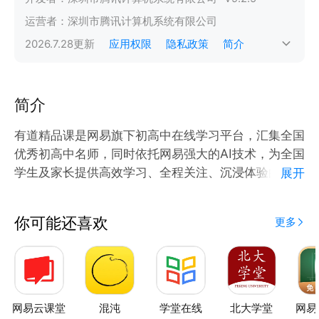
运营者：
深圳市腾讯计算机系统有限公司
2026.7.28
更新
应用权限
隐私政策
简介
简介
有道精品课是网易旗下初高中在线学习平台，汇集全国
优秀初高中名师，同时依托网易强大的AI技术，为全国
学生及家长提供高效学习、全程关注、沉浸体验的提升
展开
方案。
你可能还喜欢
更多
【汇集全国优秀初高中名师】
1、平均9年+高考教学经验，1%面试通过率严控师资
力量
2、清北毕业名师领衔授课，理科清北名师率达77%
3、汇集数学人气名师胡源、物理清华名师李楠、生物
网易云课堂
混沌
学堂在线
北大学堂
网易