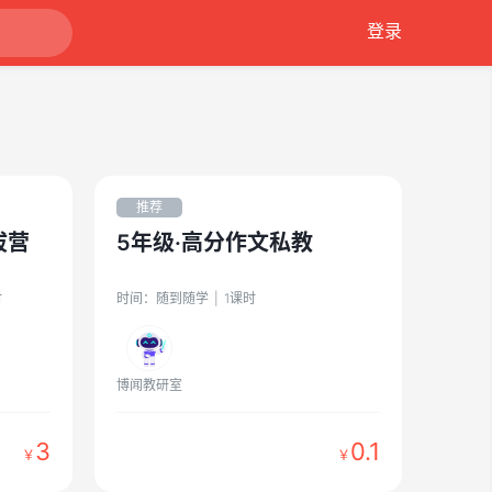
登录
推荐
拔营
5年级·高分作文私教
时
时间：
随到随学
|
1
课时
博闻教研室
3
0.1
￥
￥