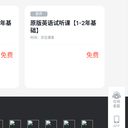
素养
3年基
原版英语试听课【1-2年基
础】
时间：
详见课表
免费
免费
在线
客服
APP