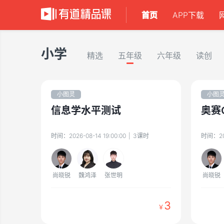
首页
APP下载
小学
精选
五年级
六年级
读创
小图灵
小图
信息学水平测试
奥赛
时间：
2026-08-14 19:00:00
|
3
课时
时间：
2
尚晓锐
魏鸿泽
张世明
尚晓锐
3
￥