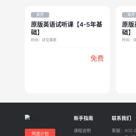
素养
素养
原版英语试听课【4-5年基
原版
础】
础】
时间：
详见课表
时间：
免费
新手指南
联系我们
课程说明
客服：
400 
同道计划