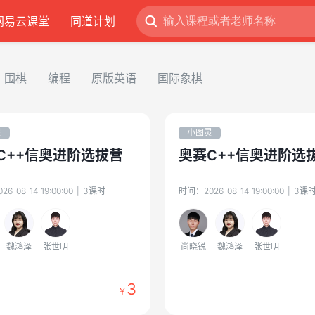
网易云课堂
同道计划
围棋
编程
原版英语
国际象棋
灵
小图灵
C++信奥进阶选拔营
奥赛C++信奥进阶选
026-08-14 19:00:00
|
3
课时
时间：
2026-08-14 19:00:00
|
3
课
魏鸿泽
张世明
尚晓锐
魏鸿泽
张世明
3
￥