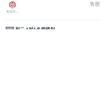
售罄
有道升学规划师
初二 1对1名师规划
升学
开课时间:
随到随学
1
课时
售罄
有道升学规划师
【初二语文】专属1对1规划（限时1元）
升学
开课时间:
随到随学
1
课时
售罄
有道升学规划师