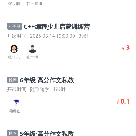
张世明
韩王东旭
C++编程少儿启蒙训练营
小图灵
开课时间:
2026-08-14 19:00:00
3
课时
3
¥
张佳艺
张世明
6年级·高分作文私教
推荐
开课时间:
随到随学
1
课时
0.1
¥
博闻教研室
5年级·高分作文私教
推荐