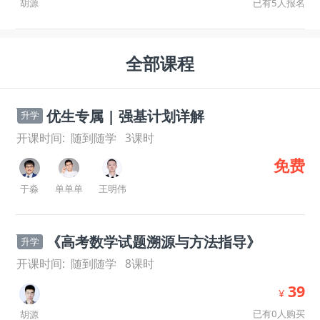
已有5人报名
胡源
全部课程
优生专属 | 强基计划详解
升学
开课时间:
随到随学
3
课时
免费
于淼
单单单
王明伟
《高考数学试题溯源与方法指导》
升学
开课时间:
随到随学
8
课时
39
¥
已有0人购买
胡源