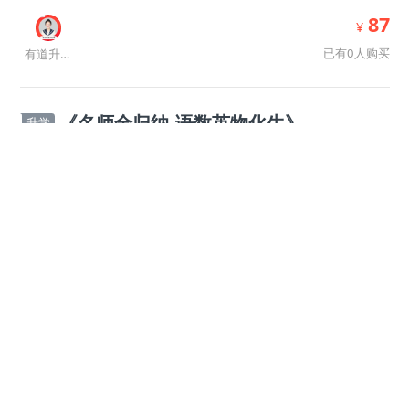
87
¥
已有0人购买
有道升学规划师
《名师全归纳-语数英物化生》
升学
开课时间:
随到随学
8
课时
139
¥
已有0人购买
有道升学规划师
【9月升高二】胡源数学思维课堂
升学
开课时间:
随到随学
8
课时
免费
已有105人报名
胡源