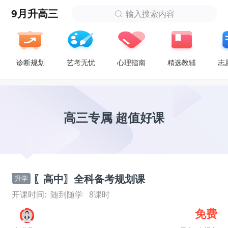
9月升高三
输入搜索内容
诊断规划
艺考无忧
心理指南
精选教辅
志
高三专属 超值好课
〖高中〗全科备考规划课
升学
开课时间:
随到随学
8
课时
免费