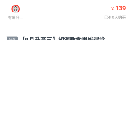
139
¥
已有0人购买
有道升学规划师
【9月升高三】胡源数学思维课堂
升学
开课时间:
随到随学
8
课时
免费
已有131人报名
胡源
【9月升高三】家长选课咨询
升学
开课时间:
随到随学
8
课时
免费
已有42人报名
有道升学规划师